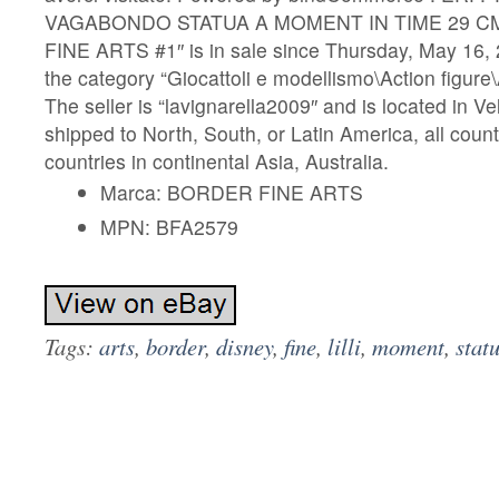
VAGABONDO STATUA A MOMENT IN TIME 29 C
FINE ARTS #1″ is in sale since Thursday, May 16, 2
the category “Giocattoli e modellismo\Action figure\A
The seller is “lavignarella2009″ and is located in Vel
shipped to North, South, or Latin America, all count
countries in continental Asia, Australia.
Marca: BORDER FINE ARTS
MPN: BFA2579
Tags:
arts
,
border
,
disney
,
fine
,
lilli
,
moment
,
stat