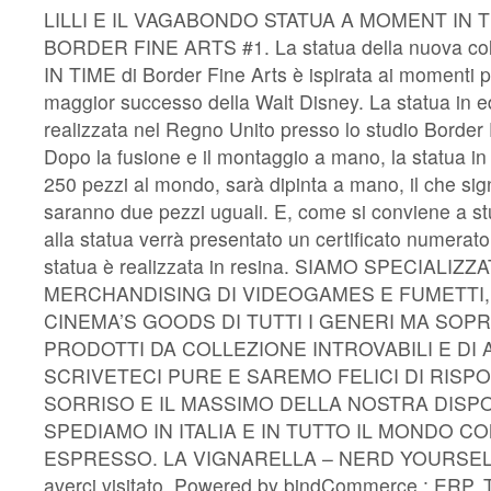
LILLI E IL VAGABONDO STATUA A MOMENT IN 
BORDER FINE ARTS #1. La statua della nuova c
IN TIME di Border Fine Arts è ispirata ai momenti pre
maggior successo della Walt Disney. La statua in ed
realizzata nel Regno Unito presso lo studio Border
Dopo la fusione e il montaggio a mano, la statua in
250 pezzi al mondo, sarà dipinta a mano, il che sign
saranno due pezzi uguali. E, come si conviene a stu
alla statua verrà presentato un certificato numerato 
statua è realizzata in resina. SIAMO SPECIALIZZA
MERCHANDISING DI VIDEOGAMES E FUMETTI,
CINEMA’S GOODS DI TUTTI I GENERI MA SOP
PRODOTTI DA COLLEZIONE INTROVABILI E DI A
SCRIVETECI PURE E SAREMO FELICI DI RISP
SORRISO E IL MASSIMO DELLA NOSTRA DISPON
SPEDIAMO IN ITALIA E IN TUTTO IL MONDO C
ESPRESSO. LA VIGNARELLA – NERD YOURSELF. 
averci visitato. Powered by bindCommerce : ERP. T